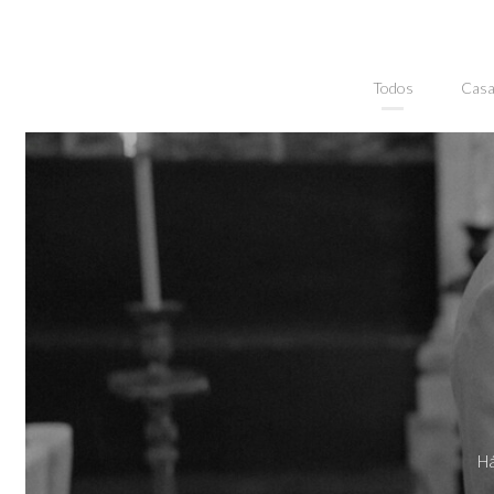
Todos
Cas
Há