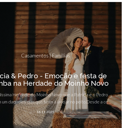
Casamentos | Famílias
ícia & Pedro - Emoção e festa de
mba na Herdade do Moinho Novo
elíssima Herdade do Moinho Novo que a Patrícia e o Pedro
 um daqueles dias que ficam a latejar no peito.Desde a ce ...
16.11.2025