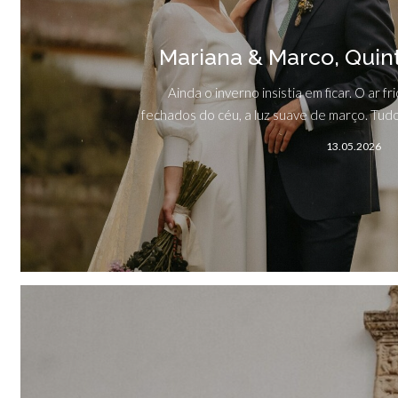
Mariana & Marco, Quin
Ainda o inverno insistia em ficar. O ar f
fechados do céu, a luz suave de março. Tudo 
13.05.2026