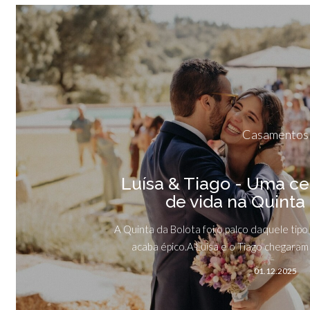
Casamentos
Luísa & Tiago - Uma ce
de vida na Quinta
A Quinta da Bolota foi o palco daquele tipo
acaba épico.A Luísa e o Tiago chegaram 
01.12.2025