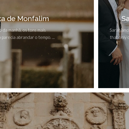
ta de Monfalim
S
rio da manhã, os tons mais
Sarah and
parecia abrandar o tempo. ...
that only