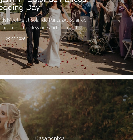
dding Day
lds Meeting at Solar de PancasAt Solar de
ped in subtle elegance and an almost ci ...
29.05.2026
Casamentos