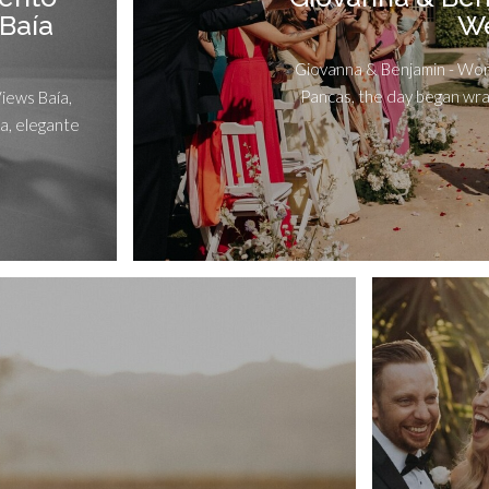
 Baía
We
Giovanna & Benjamin - Wor
Pancas, the day began wrap
iews Baía,
a, elegante