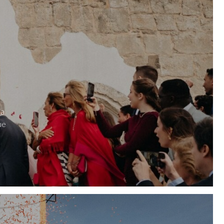
a
ia
ue