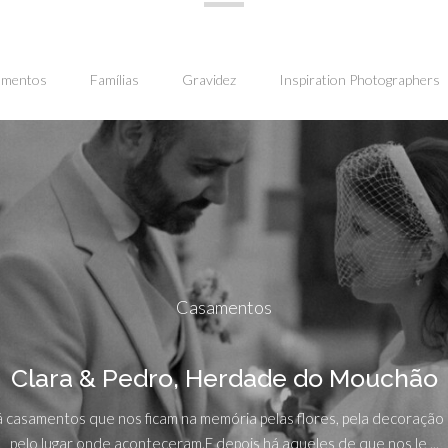
amentos
Famílias
Gravidez
Inspiration Photographers
Casamentos
Clara & Pedro, Herdade do Mouchão
 casamentos que nos ficam na memória pelas flores, pela decoração
pelo lugar onde aconteceram.E depois há aqueles de que nos le ...