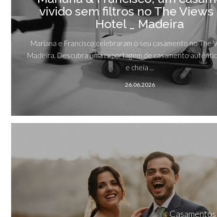
vivido sem filtros no The Views
Hotel _ Madeira
Mariana e Francisco celebraram o seu casamento no The V
Madeira. Descubra uma reportagem de casamento autêntic
e cheia ...
26.06.2026
Casamentos