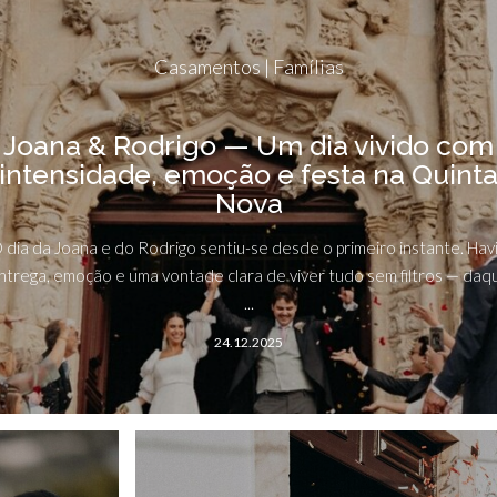
Casamentos | Famílias
Joana & Rodrigo — Um dia vivido com
intensidade, emoção e festa na Quint
Nova
 dia da Joana e do Rodrigo sentiu-se desde o primeiro instante. Hav
ntrega, emoção e uma vontade clara de viver tudo sem filtros — daq
...
24.12.2025