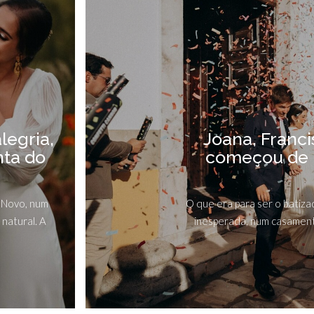
legria,
Joana, Franc
nta do
começou de 
 Novo, num
O que era para ser o batiz
 natural. A
inesperada, num casamento