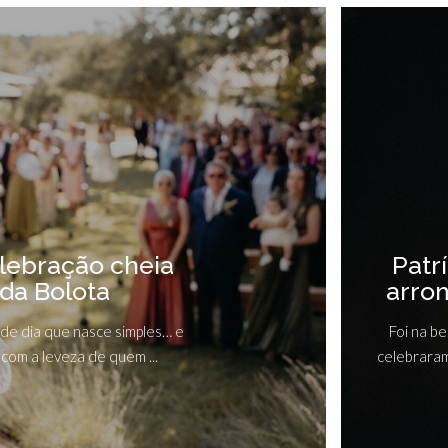
lebração cheia
Patr
 da Bolota
arro
 de dia que nasce simples… e
Foi na b
com a leveza de quem ...
celebraram