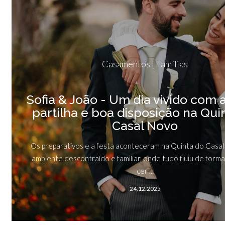
Casamentos | Famílias
Sofia & João - Um dia vivido com a
partilha e boa disposição na Qui
Casal Novo
Os preparativos e a festa aconteceram na Quinta do Casal
ambiente descontraído e familiar, onde tudo fluiu de forma
cer ...
24.12.2025