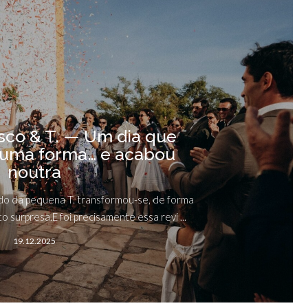
isco & T. — Um dia que
uma forma… e acabou
noutra
ado da pequena T. transformou-se, de forma
 surpresa.E foi precisamente essa revi ...
19.12.2025