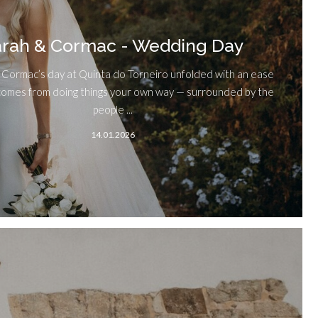
arah & Cormac - Wedding Day
 Cormac’s day at Quinta do Torneiro unfolded with an ease
 comes from doing things your own way — surrounded by the
people ...
14.01.2026