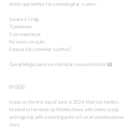
motor que melhor faz o mundo girar: o amor.
Susana e Craig,
“Caminhem
Com esperança,
No vosso coração,
E nunca irão caminhar sozinhos.”
Que privilégio para nós eternizar a vossa história! 🙌
EN 🇺🇸
It was on the first day of June, in 2024, that two families
headed to Herdade do Moinho Novo, with smiles ready
and hugs full, with a meeting point set on an emotional love
story.