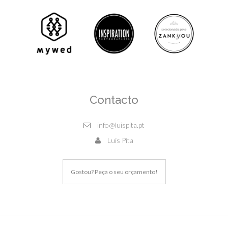
Contacto
info@luispita.pt
Luís Pita
Gostou? Peça o seu orçamento!