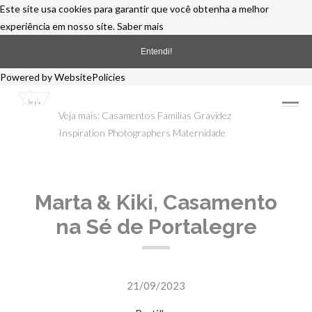
Este site usa cookies para garantir que você obtenha a melhor
experiência em nosso site.
Saber mais
Entendi!
Powered by WebsitePolicies
menu
Veja mais:
Casamentos
Famílias
Gravidez
Inspiration Photographers
Maternidade
Marta & Kiki, Casamento
na Sé de Portalegre
21/09/2023