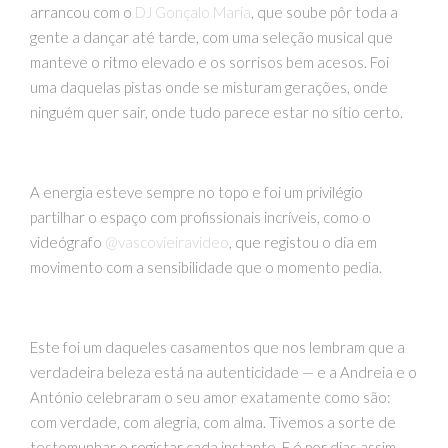
arrancou com o
DJ Gonçalo Maria
, que soube pôr toda a
gente a dançar até tarde, com uma seleção musical que
manteve o ritmo elevado e os sorrisos bem acesos. Foi
uma daquelas pistas onde se misturam gerações, onde
ninguém quer sair, onde tudo parece estar no sítio certo.
A energia esteve sempre no topo e foi um privilégio
partilhar o espaço com profissionais incríveis, como o
videógrafo
@vascovieiravideo
, que registou o dia em
movimento com a sensibilidade que o momento pedia.
Este foi um daqueles casamentos que nos lembram que a
verdadeira beleza está na autenticidade — e a Andreia e o
António celebraram o seu amor exatamente como são:
com verdade, com alegria, com alma. Tivemos a sorte de
testemunhar e registar cada instante. E é por dias assim