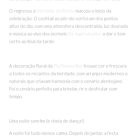
O regresso à
Herdade da Rocha
marcou o início da
celebração. O cocktail ao pôr-do-sol foi um dos pontos
altos do dia, com uma atmosfera descontraída, luz dourada
e música ao vivo dos incríveis
Os Improvisados
a dar o tom
certo ao final da tarde.
A decoração floral da
Pia Flower Bar
trouxe cor e frescura
a todos os recantos da herdade, com arranjos modernos e
naturais que criavam harmonia com o cenário alentejano.
Foi o cenário perfeito para brindar, rir e desfrutar com
tempo.
Uma noite sem fim (e cheia de dança!)
A noite foi tudo menos calma. Depois do jantar, a festa