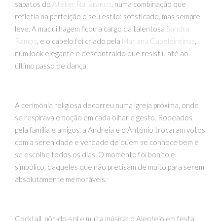
sapatos do
Atelier Rui Branco
, numa combinação que
refletia na perfeição o seu estilo: sofisticado, mas sempre
leve. A maquilhagem ficou a cargo da talentosa
Sandra
Ramos
, e o cabelo foi criado pela
Mariana Cabeleireiros
,
num look elegante e descontraído que resistiu até ao
último passo de dança.
A cerimónia religiosa decorreu numa igreja próxima, onde
se respirava emoção em cada olhar e gesto. Rodeados
pela família e amigos, a Andreia e o António trocaram votos
com a serenidade e verdade de quem se conhece bem e
se escolhe todos os dias. O momento foi bonito e
simbólico, daqueles que não precisam de muito para serem
absolutamente memoráveis.
Cocktail, pôr-do-sol e muita música: o Alentejo em festa