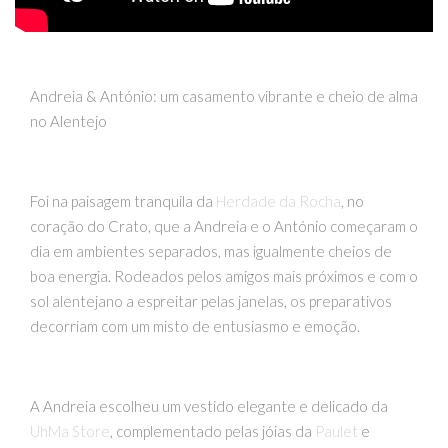
Andreia & António: um casamento vibrante e cheio de alma
no Alentejo
Foi na paisagem tranquila da
Herdade da Rocha
, no
coração do Crato, que a Andreia e o António começaram o
dia em ambientes separados, mas igualmente cheios de
boa energia. Rodeados pelos amigos mais próximos e com o
sol alentejano a espreitar pelas janelas, os preparativos
decorriam com um misto de entusiasmo e emoção.
A Andreia escolheu um vestido elegante e delicado da
UhMa Store
, complementado pelas jóias da
Paulet
e